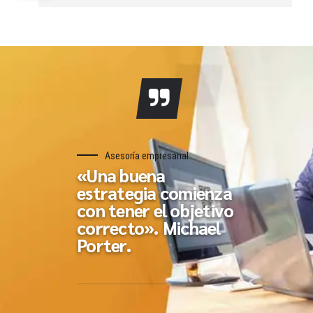
Asesoría empresarial
«Una buena
estrategia comienza
con tener el objetivo
correcto». Michael
Porter.