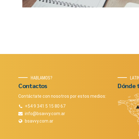
HABLAMOS?
LATI
Contactos
Dónde 
Contáctate con nosotros por estos medios:
+54 9 341 5 15 80 67
info@bsavvy.com.ar
bsavvy.com.ar