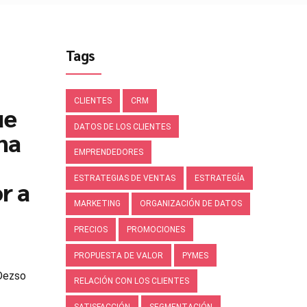
Tags
CLIENTES
CRM
ue
DATOS DE LOS CLIENTES
na
EMPRENDEDORES
ESTRATEGIAS DE VENTAS
ESTRATEGÍA
r a
MARKETING
ORGANIZACIÓN DE DATOS
PRECIOS
PROMOCIONES
PROPUESTA DE VALOR
PYMES
Dezso
RELACIÓN CON LOS CLIENTES
SATISFACCIÓN
SEGMENTACIÓN