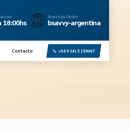
Viernes
Nuestras Redes:
a 18:00hs
bsavvy-argentina
Contacto
+54 9 341 5 158067